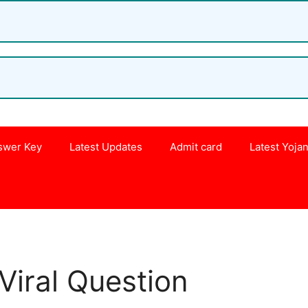
swer Key
Latest Updates
Admit card
Latest Yoja
s
Viral Question