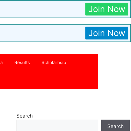
Join Now
Join Now
na
Results
Scholarhsip
Search
Search