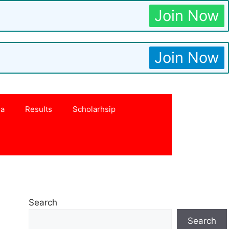
Join Now
Join Now
na
Results
Scholarhsip
Search
Search