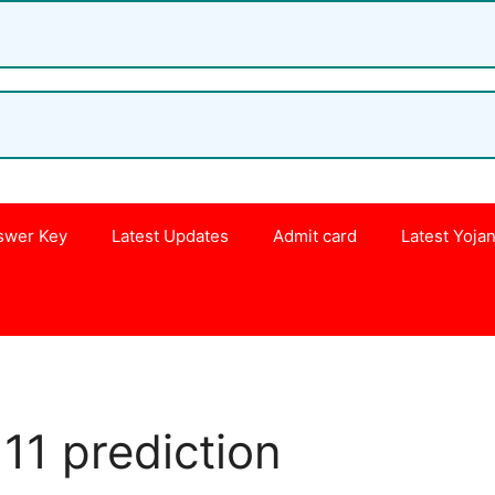
swer Key
Latest Updates
Admit card
Latest Yoja
s
11 prediction