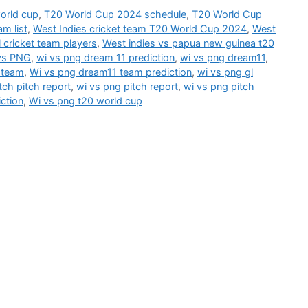
orld cup
,
T20 World Cup 2024 schedule
,
T20 World Cup
m list
,
West Indies cricket team T20 World Cup 2024
,
West
 cricket team players
,
West indies vs papua new guinea t20
vs PNG
,
wi vs png dream 11 prediction
,
wi vs png dream11
,
 team
,
Wi vs png dream11 team prediction
,
wi vs png gl
ch pitch report
,
wi vs png pitch report
,
wi vs png pitch
ction
,
Wi vs png t20 world cup