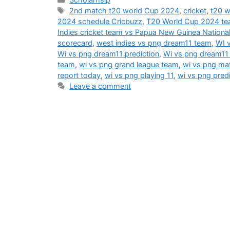
Tags
2nd match t20 world Cup 2024
,
cricket
,
t20 w
2024 schedule Cricbuzz
,
T20 World Cup 2024 tea
Indies cricket team vs Papua New Guinea National
scorecard
,
west indies vs png dream11 team
,
WI 
Wi vs png dream11 prediction
,
Wi vs png dream11
team
,
wi vs png grand league team
,
wi vs png mat
report today
,
wi vs png playing 11
,
wi vs png predi
Leave a comment