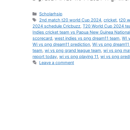
Categories
Scholarhsip
Tags
2nd match t20 world Cup 2024
,
cricket
,
t20 w
2024 schedule Cricbuzz
,
T20 World Cup 2024 tea
Indies cricket team vs Papua New Guinea National
scorecard
,
west indies vs png dream11 team
,
WI 
Wi vs png dream11 prediction
,
Wi vs png dream11
team
,
wi vs png grand league team
,
wi vs png mat
report today
,
wi vs png playing 11
,
wi vs png predi
Leave a comment