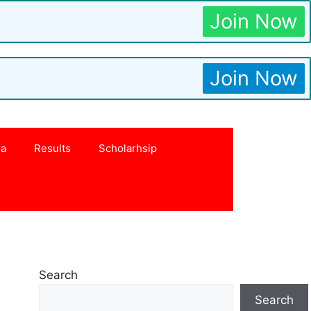
Join Now
Join Now
na
Results
Scholarhsip
Search
Search