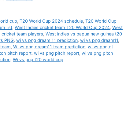
orld cup
,
T20 World Cup 2024 schedule
,
T20 World Cup
m list
,
West Indies cricket team T20 World Cup 2024
,
West
 cricket team players
,
West indies vs papua new guinea t20
vs PNG
,
wi vs png dream 11 prediction
,
wi vs png dream11
,
 team
,
Wi vs png dream11 team prediction
,
wi vs png gl
ch pitch report
,
wi vs png pitch report
,
wi vs png pitch
ction
,
Wi vs png t20 world cup