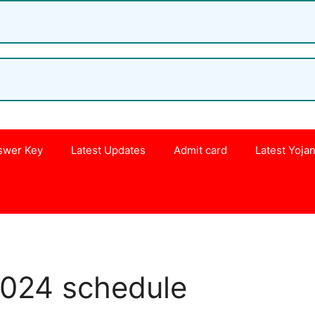
swer Key
Latest Updates
Admit card
Latest Yoja
s
024 schedule