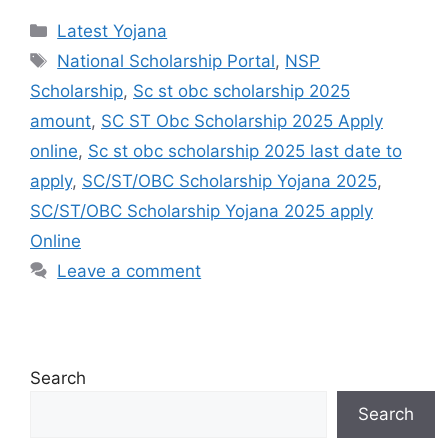
Categories
Latest Yojana
Tags
National Scholarship Portal
,
NSP
Scholarship
,
Sc st obc scholarship 2025
amount
,
SC ST Obc Scholarship 2025 Apply
online
,
Sc st obc scholarship 2025 last date to
apply
,
SC/ST/OBC Scholarship Yojana 2025
,
SC/ST/OBC Scholarship Yojana 2025 apply
Online
Leave a comment
Search
Search