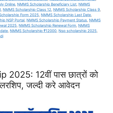
y Online
,
NMMS Scholarship Beneficiary List
,
NMMS
1
,
NMMS Scholarship Class 12
,
NMMS Scholarship Class 9
,
cholarship Form 2025
,
NMMS Scholarship Last Date
,
ip NSP Portal
,
NMMS Scholarship Payment Status
,
NMMS
ewal 2025
,
NMMS Scholarship Renewal Form
,
NMMS
date
,
NMMS Scholarship ₹12000
,
Nsp scholarship 2025
,
di
2025: 12वीं पास छात्रों को
ॉलरशिप, जल्दी करे आवेदन