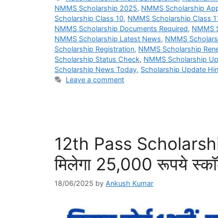
NMMS Scholarship 2025
,
NMMS Scholarship Appl
Scholarship Class 10
,
NMMS Scholarship Class 1
NMMS Scholarship Documents Required
,
NMMS S
NMMS Scholarship Latest News
,
NMMS Scholarsh
Scholarship Registration
,
NMMS Scholarship Ren
Scholarship Status Check
,
NMMS Scholarship Up
Scholarship News Today
,
Scholarship Update Hin
Leave a comment
12th Pass Scholarship 
मिलेगा 25,000 रूपये स्क
18/06/2025
by
Ankush Kumar