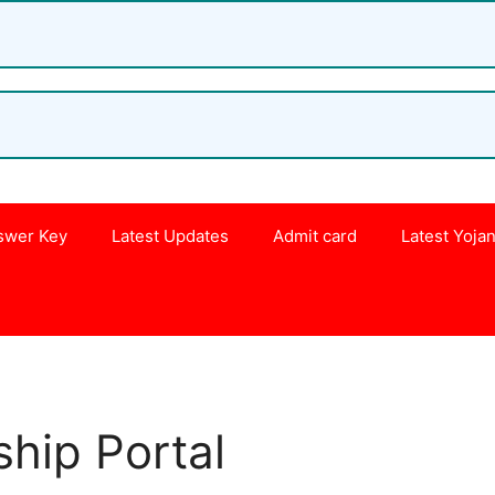
swer Key
Latest Updates
Admit card
Latest Yoja
s
ship Portal