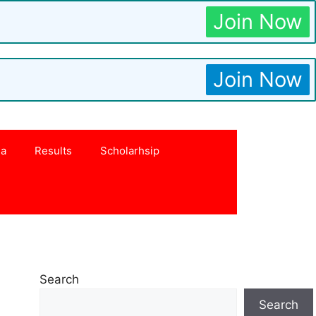
Join Now
Join Now
na
Results
Scholarhsip
Search
Search