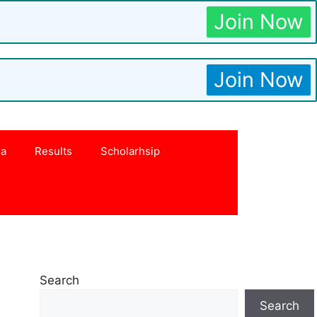
Join Now
Join Now
na
Results
Scholarhsip
Search
Search