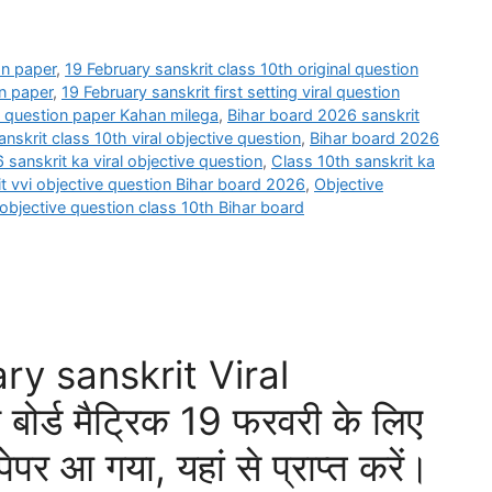
on paper
,
19 February sanskrit class 10th original question
on paper
,
19 February sanskrit first setting viral question
al question paper Kahan milega
,
Bihar board 2026 sanskrit
nskrit class 10th viral objective question
,
Bihar board 2026
sanskrit ka viral objective question
,
Class 10th sanskrit ka
t vvi objective question Bihar board 2026
,
Objective
 objective question class 10th Bihar board
ry sanskrit Viral
ोर्ड मैट्रिक 19 फरवरी के लिए
ेपर आ गया, यहां से प्राप्त करें।