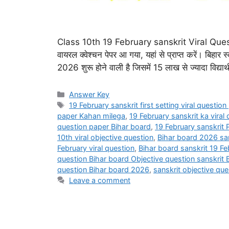
Class 10th 19 February sanskrit Viral Question
वायरल क्वेश्चन पेपर आ गया, यहां से प्राप्त करें। बिहार स
2026 शुरू होने वाली है जिसमें 15 लाख से ज्यादा विद्यार्
Categories
Answer Key
Tags
19 February sanskrit first setting viral questio
paper Kahan milega
,
19 February sanskrit ka viral
question paper Bihar board
,
19 February sanskrit P
10th viral objective question
,
Bihar board 2026 sans
February viral question
,
Bihar board sanskrit 19 Fe
question Bihar board Objective question sanskrit 
question Bihar board 2026
,
sanskrit objective que
Leave a comment