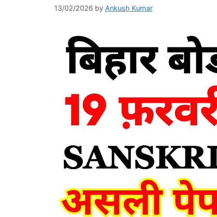
13/02/2026
by
Ankush Kumar