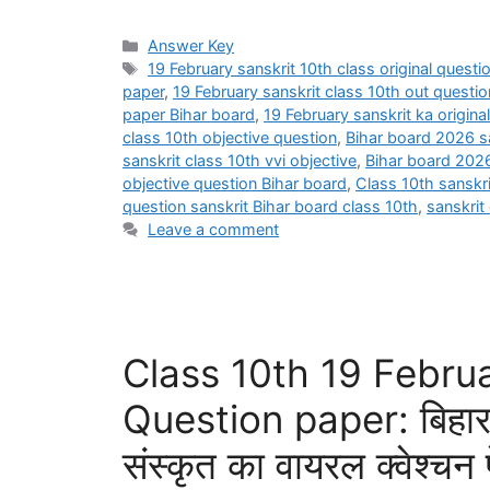
Categories
Answer Key
Tags
19 February sanskrit 10th class original questi
paper
,
19 February sanskrit class 10th out questi
paper Bihar board
,
19 February sanskrit ka origin
class 10th objective question
,
Bihar board 2026 sa
sanskrit class 10th vvi objective
,
Bihar board 2026 
objective question Bihar board
,
Class 10th sanskri
question sanskrit Bihar board class 10th
,
sanskrit
Leave a comment
Class 10th 19 Februa
Question paper: बिहार ब
संस्कृत का वायरल क्वेश्चन प