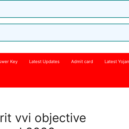
swer Key
Latest Updates
Admit card
Latest Yoja
s
it vvi objective