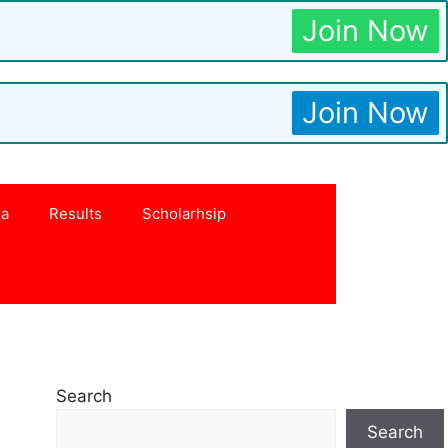
Join Now
Join Now
na
Results
Scholarhsip
Search
Search