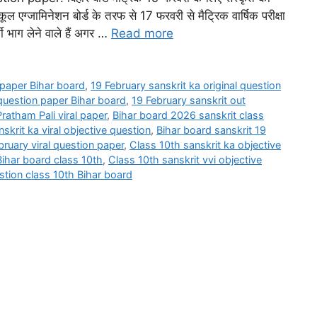
्कूल एग्जामिनेशन बोर्ड के तरफ से 17 फरवरी से मैट्रिक वार्षिक परीक्षा
थी भाग लेने वाले हैं अगर …
Read more
n paper Bihar board
,
19 February sanskrit ka original question
 question paper Bihar board
,
19 February sanskrit out
ratham Pali viral paper
,
Bihar board 2026 sanskrit class
krit ka viral objective question
,
Bihar board sanskrit 19
bruary viral question paper
,
Class 10th sanskrit ka objective
Bihar board class 10th
,
Class 10th sanskrit vvi objective
stion class 10th Bihar board