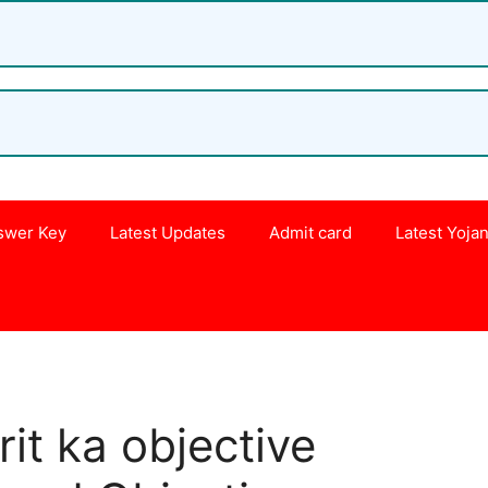
swer Key
Latest Updates
Admit card
Latest Yoja
s
it ka objective