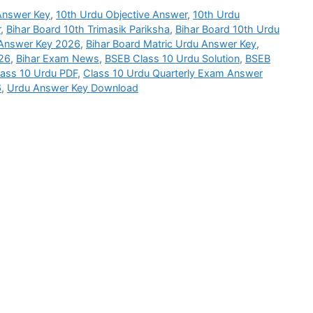
 Answer Key
,
10th Urdu Objective Answer
,
10th Urdu
r
,
Bihar Board 10th Trimasik Pariksha
,
Bihar Board 10th Urdu
 Answer Key 2026
,
Bihar Board Matric Urdu Answer Key
,
026
,
Bihar Exam News
,
BSEB Class 10 Urdu Solution
,
BSEB
lass 10 Urdu PDF
,
Class 10 Urdu Quarterly Exam Answer
6
,
Urdu Answer Key Download