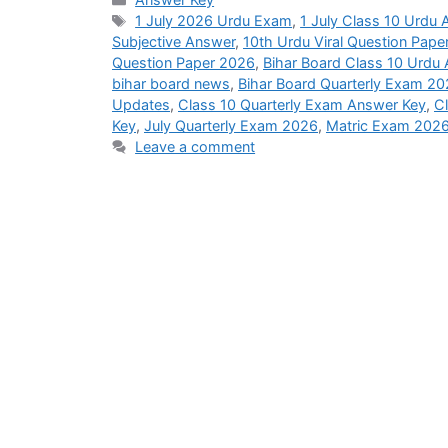
Tags
1 July 2026 Urdu Exam
,
1 July Class 10 Urdu
Subjective Answer
,
10th Urdu Viral Question Pape
Question Paper 2026
,
Bihar Board Class 10 Urdu
bihar board news
,
Bihar Board Quarterly Exam 2
Updates
,
Class 10 Quarterly Exam Answer Key
,
C
Key
,
July Quarterly Exam 2026
,
Matric Exam 202
Leave a comment