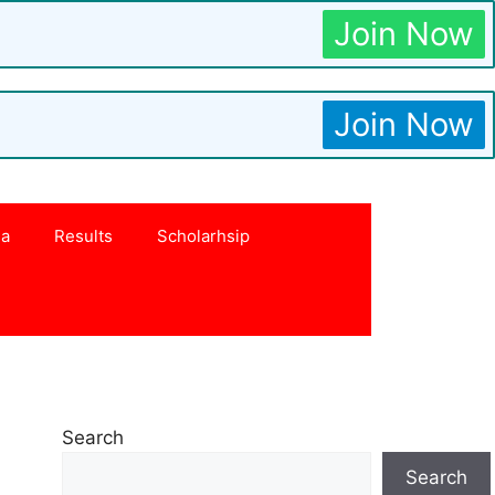
Join Now
Join Now
na
Results
Scholarhsip
Search
Search