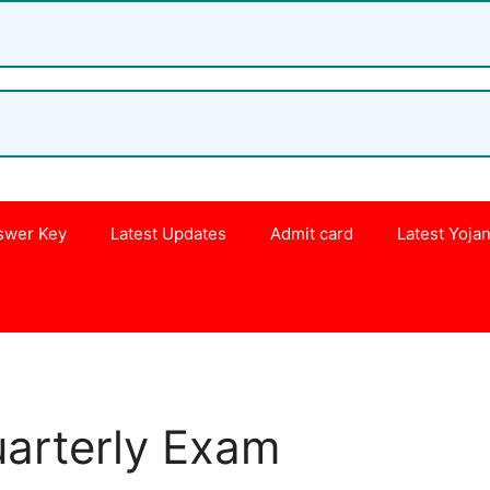
swer Key
Latest Updates
Admit card
Latest Yoja
s
uarterly Exam