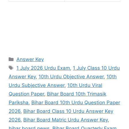
Categories
Answer Key
Tags
1 July 2026 Urdu Exam
,
1 July Class 10 Urdu
Answer Key
,
10th Urdu Objective Answer
,
10th
Urdu Subjective Answer
,
10th Urdu Viral
Question Paper
,
Bihar Board 10th Trimasik
Pariksha
,
Bihar Board 10th Urdu Question Paper
2026
,
Bihar Board Class 10 Urdu Answer Key
2026
,
Bihar Board Matric Urdu Answer Key
,
bihar board news
,
Bihar Board Quarterly Exam