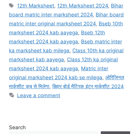
Tags
12th Marksheet
,
12th Marksheet 2024
,
Bihar
board matric inter marksheet 2024
,
Bihar board
matric inter original marksheet 2024
,
Bseb 10th
marksheet 2024 kab aayega
,
Bseb 12th
marksheet 2024 kab aayega
,
Bseb matric inter
ka marksheet kab milega
,
Class 10th ka original
marksheet kab aayega
,
Class 12th ka original
marksheet 2024 kab aayega
,
Matric inter
original marksheet 2024 kab se milega
,
ओरिजिनल
मार्कशीट कब से मिलेगा
,
बिहार बोर्ड मैट्रिक इंटर मार्कशीट 2024
Leave a comment
Search