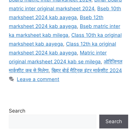
matric inter original marksheet 2024
,
Bseb 10th
marksheet 2024 kab aayega
,
Bseb 12th
marksheet 2024 kab aayega
,
Bseb matric inter
ka marksheet kab milega
,
Class 10th ka original
marksheet kab aayega
,
Class 12th ka original
marksheet 2024 kab aayega
,
Matric inter
original marksheet 2024 kab se milega
,
ओरिजिनल
मार्कशीट कब से मिलेगा
,
बिहार बोर्ड मैट्रिक इंटर मार्कशीट 2024
Leave a comment
Search
Search