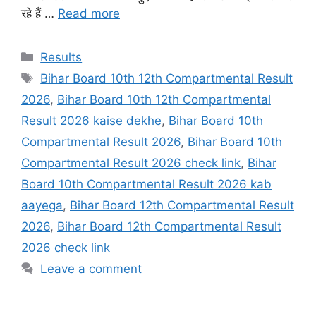
रहे हैं …
Read more
Categories
Results
Tags
Bihar Board 10th 12th Compartmental Result
2026
,
Bihar Board 10th 12th Compartmental
Result 2026 kaise dekhe
,
Bihar Board 10th
Compartmental Result 2026
,
Bihar Board 10th
Compartmental Result 2026 check link
,
Bihar
Board 10th Compartmental Result 2026 kab
aayega
,
Bihar Board 12th Compartmental Result
2026
,
Bihar Board 12th Compartmental Result
2026 check link
Leave a comment