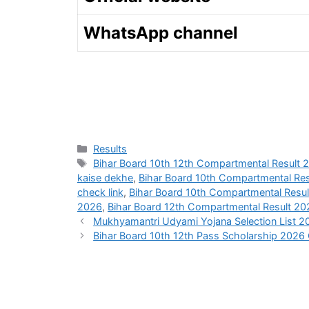
WhatsApp channel
Categories
Results
Tags
Bihar Board 10th 12th Compartmental Result 
kaise dekhe
,
Bihar Board 10th Compartmental Re
check link
,
Bihar Board 10th Compartmental Resu
2026
,
Bihar Board 12th Compartmental Result 202
Mukhyamantri Udyami Yojana Selection List 2026: मुख
Bihar Board 10th 12th Pass Scholarship 2026 