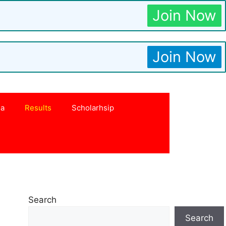
Join Now
Join Now
na
Results
Scholarhsip
Search
Search