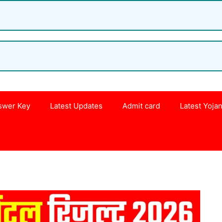
swer Key
Latest Updates
Admit card
Latest Yoja
s