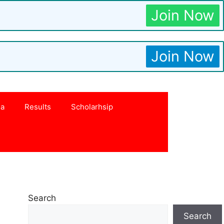
Join Now
Join Now
na
Results
Scholarhsip
Search
Search