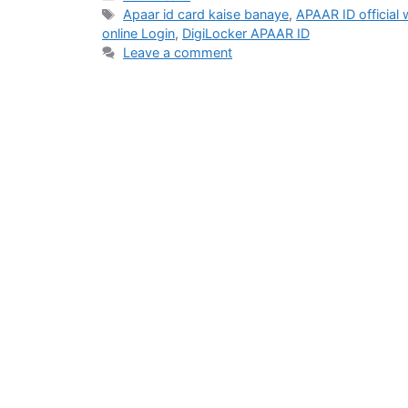
Tags
Apaar id card kaise banaye
,
APAAR ID official 
online Login
,
DigiLocker APAAR ID
Leave a comment