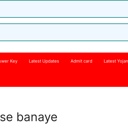
swer Key
Latest Updates
Admit card
Latest Yoja
s
ise banaye