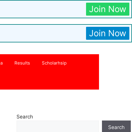
Join Now
Join Now
na
Results
Scholarhsip
Search
Search