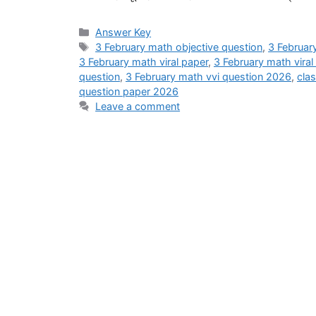
Categories
Answer Key
Tags
3 February math objective question
,
3 Februar
3 February math viral paper
,
3 February math vira
question
,
3 February math vvi question 2026
,
cla
question paper 2026
Leave a comment