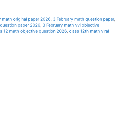
y math original paper 2026
,
3 February math question paper
,
l question paper 2026
,
3 February math vvi objective
ss 12 math objective question 2026
,
class 12th math viral