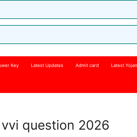
swer Key
Latest Updates
Admit card
Latest Yoja
s
 vvi question 2026