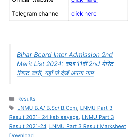
Telegram channel
click here
Bihar Board Inter Admission 2nd
Merit List 2024: कक्षा 11वीं 2nd मेरिट
लिस्ट जारी, यहाँ से देखें अपना नाम
Categories
Results
Tags
LNMU B.A/ B.Sc/ B.Com
,
LNMU Part 3
Result 2021- 24 kab aayega
,
LNMU Part 3
Result 2021-24
,
LNMU Part 3 Result Marksheet
Download