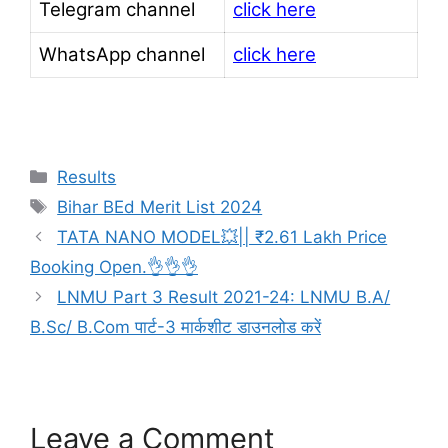
Telegram channel
click here
WhatsApp channel
click here
Categories
Results
Tags
Bihar BEd Merit List 2024
TATA NANO MODEL💥|| ₹2.61 Lakh Price
Booking Open.👌👌👌
LNMU Part 3 Result 2021-24: LNMU B.A/
B.Sc/ B.Com पार्ट-3 मार्कशीट डाउनलोड करें
Leave a Comment