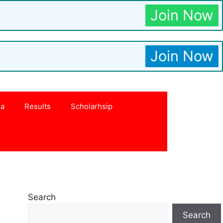
Join Now
Join Now
na
Results
Scholarhsip
Search
Search