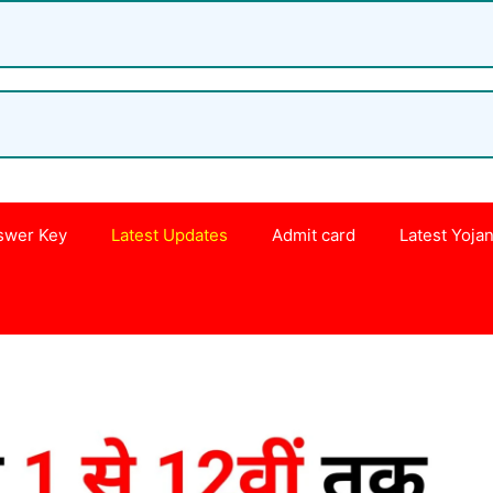
swer Key
Latest Updates
Admit card
Latest Yoja
s