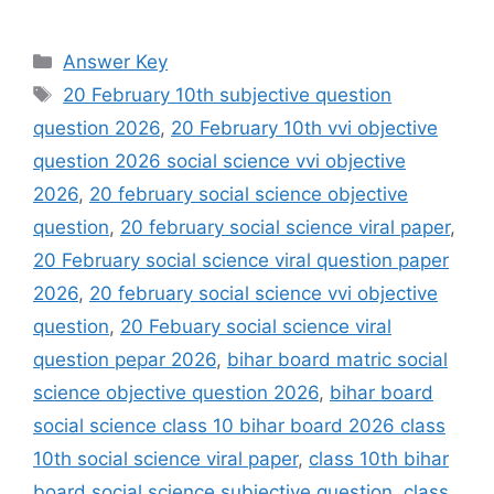
Categories
Answer Key
Tags
20 February 10th subjective question
question 2026
,
20 February 10th vvi objective
question 2026 social science vvi objective
2026
,
20 february social science objective
question
,
20 february social science viral paper
,
20 February social science viral question paper
2026
,
20 february social science vvi objective
question
,
20 Febuary social science viral
question pepar 2026
,
bihar board matric social
science objective question 2026
,
bihar board
social science class 10 bihar board 2026 class
10th social science viral paper
,
class 10th bihar
board social science subjective question
,
class