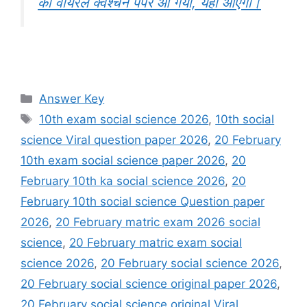
का वायरल क्वेश्चन पेपर आ गया, यही आएगा।
Categories
Answer Key
Tags
10th exam social science 2026
,
10th social
science Viral question paper 2026
,
20 February
10th exam social science paper 2026
,
20
February 10th ka social science 2026
,
20
February 10th social science Question paper
2026
,
20 February matric exam 2026 social
science
,
20 February matric exam social
science 2026
,
20 February social science 2026
,
20 February social science original paper 2026
,
20 February social science original Viral