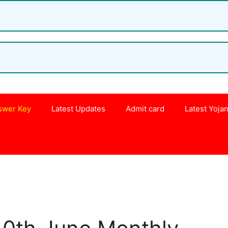
swer Key
Latest Updates
Admit card
Latest Yoja
s