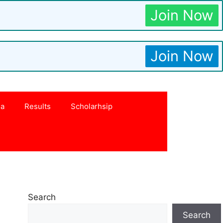
Join Now
Join Now
na
Results
Scholarhsip
Search
Search