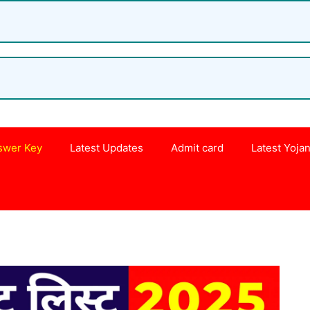
swer Key
Latest Updates
Admit card
Latest Yoja
s