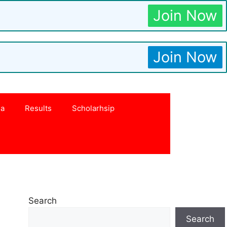
Join Now
Join Now
na
Results
Scholarhsip
Search
Search