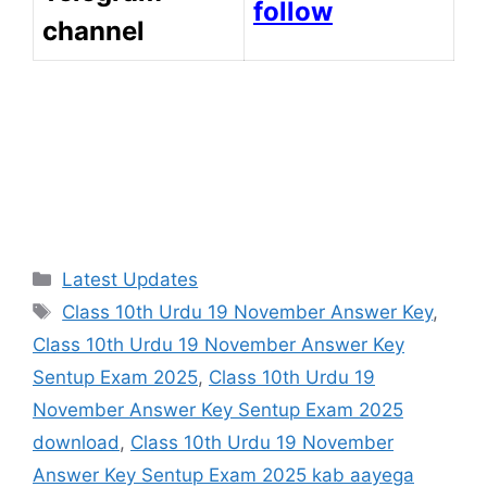
follow
channel
Categories
Latest Updates
Tags
Class 10th Urdu 19 November Answer Key
,
Class 10th Urdu 19 November Answer Key
Sentup Exam 2025
,
Class 10th Urdu 19
November Answer Key Sentup Exam 2025
download
,
Class 10th Urdu 19 November
Answer Key Sentup Exam 2025 kab aayega