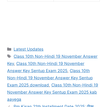
Categories
Latest Updates
Tags
Class 10th Non-Hindi 19 November Answer
Key
,
Class 10th Non-Hindi 19 November
Answer Key Sentup Exam 2025
,
Class 10th
Non-Hindi 19 November Answer Key Sentup
Exam 2025 download
,
Class 10th Non-Hindi 19
November Answer Key Sentup Exam 2025 kab
aayega
Pm Kisan 21th Installment Date 2025: पीएम