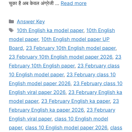
चुका है अब केवल अंग्रेजी …
Read more
Categories
Answer Key
Tags
10th English ka model paper
,
10th English
model paper
,
10th English model paper UP
Board
,
23 February 10th English model paper
,
23 February 10th English model paper 2026
,
23
February 10th English paper
,
23 February class
10 English model paper
,
23 February class 10
English model paper 2026
,
23 February class 10
English viral paper 2026
,
23 February English ka
model paper
,
23 February English ka paper
,
23
February English ka paper 2026
,
23 February
English viral paper
,
class 10 English model
paper
,
class 10 English model paper 2026
,
class