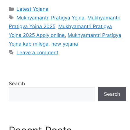
Categories
Latest Yojana
Tags
Mukhyamantri Pratigya Yojna
,
Mukhyamantri
Pratigya Yojna 2025
,
Mukhyamantri Pratigya
Yojna 2025 Apply online
,
Mukhyamantri Pratigya
Yojna kab milega
,
new yojana
Leave a comment
Search
Search