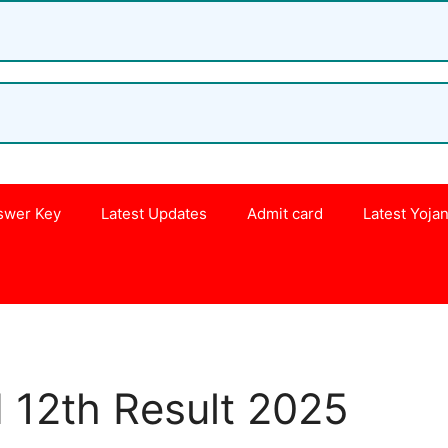
swer Key
Latest Updates
Admit card
Latest Yoja
s
 12th Result 2025