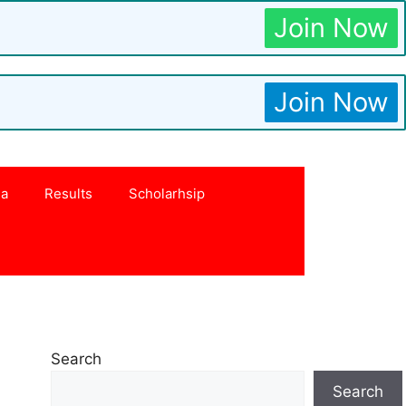
Join Now
Join Now
na
Results
Scholarhsip
Search
Search