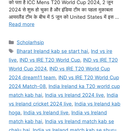
को पता है ICC Mens T20 World Cup 2024, 2 जून
2024 से शुरू हो चुका है और इंडिया टीम का पहला मुकाबला
आयरलैंड टीम के बीच में 5 जून को United States में इस …
Read more
Categories
Scholarhsip
Tags
Bharat Ireland kab se start hai
,
Ind vs ire
live
,
IND vs IRE T20 World Cup
,
IND vs IRE T20
World Cup 2024
,
IND vs IRE T20 World Cup
2024 dream11 team
,
IND vs IRE T20 World Cup
2024 Match-08
,
India Ireland ka T20 world cup
match kab hai
,
India vs Ireland 2024 live
,
India
vs Ireland cricket 2024 live
,
India vs Ireland kab
hoga
,
India vs Ireland live
,
India vs Ireland
match kab hai
,
India vs Ireland match kab se
chalu hai
,
India vs Ireland match kab se shuru