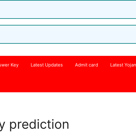
swer Key
Latest Updates
Admit card
Latest Yoja
s
 prediction