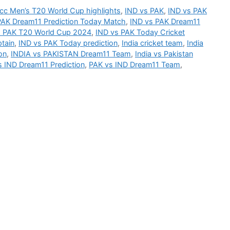
Icc Men’s T20 World Cup highlights
,
IND vs PAK
,
IND vs PAK
PAK Dream11 Prediction Today Match
,
IND vs PAK Dream11
s PAK T20 World Cup 2024
,
IND vs PAK Today Cricket
tain
,
IND vs PAK Today prediction
,
India cricket team
,
India
on
,
INDIA vs PAKISTAN Dream11 Team
,
India vs Pakistan
s IND Dream11 Prediction
,
PAK vs IND Dream11 Team
,