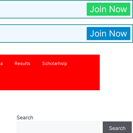
Join Now
Join Now
na
Results
Scholarhsip
Search
Search