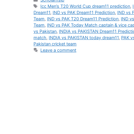
Tags
Icc Men’s T20 World Cup dream11 prediction
,
Dream11
,
IND vs PAK Dream11 Prediction
,
IND vs 
Team
,
IND vs PAK T20 Dream11 Prediction
,
IND v
Team
,
IND vs PAK Today Match captain & vice cap
vs Pakistan
,
INDIA vs PAKISTAN Dream11 Predicti
match
,
INDIA vs PAKISTAN today dream11
,
PAK v
Pakistan cricket team
Leave a comment