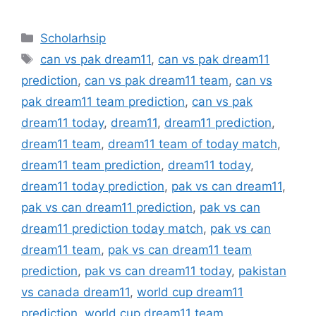
Categories
Scholarhsip
Tags
can vs pak dream11
,
can vs pak dream11
prediction
,
can vs pak dream11 team
,
can vs
pak dream11 team prediction
,
can vs pak
dream11 today
,
dream11
,
dream11 prediction
,
dream11 team
,
dream11 team of today match
,
dream11 team prediction
,
dream11 today
,
dream11 today prediction
,
pak vs can dream11
,
pak vs can dream11 prediction
,
pak vs can
dream11 prediction today match
,
pak vs can
dream11 team
,
pak vs can dream11 team
prediction
,
pak vs can dream11 today
,
pakistan
vs canada dream11
,
world cup dream11
prediction
,
world cup dream11 team