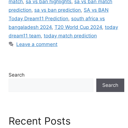
match
,
sa vs ban highlights
,
sa vs ban match
prediction
,
sa vs ban prediction
,
SA vs BAN
Today Dream11 Prediction
,
south africa vs
bangaladesh 2024
,
T20 World Cup 2024
,
today
dream11 team
,
today match prediction
Leave a comment
Search
Search
Recent Posts