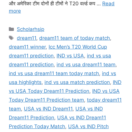
और अमेरिका टीम दोनों ही टीमों ने T20 वर्ल्ड कप …
Read
more
Categories
Scholarhsip
Tags
dream11
,
dream11 team of today match
,
dream11 winner
,
Icc Men’s T20 World Cup
dream11 prediction
,
IND vs USA
,
ind vs usa
dream11 prediction
,
ind vs usa dream11 team
,
ind vs usa dream11 team today match
,
ind vs
usa highlights
,
ind vs usa match prediction
,
IND
vs USA Today Dream11 Prediction
,
IND vs USA
Today Dream11 Prediction team
,
today dream11
team
,
USA vs IND Dream11
,
USA vs IND
Dream11 Prediction
,
USA vs IND Dream11
Prediction Today Match
,
USA vs IND Pitch