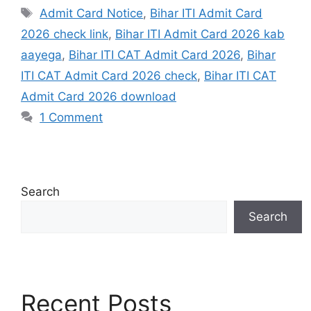
Tags
Admit Card Notice
,
Bihar ITI Admit Card
2026 check link
,
Bihar ITI Admit Card 2026 kab
aayega
,
Bihar ITI CAT Admit Card 2026
,
Bihar
ITI CAT Admit Card 2026 check
,
Bihar ITI CAT
Admit Card 2026 download
1 Comment
Search
Search
Recent Posts