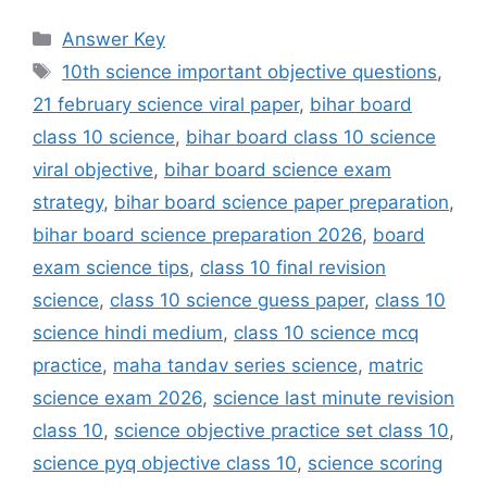
Categories
Answer Key
Tags
10th science important objective questions
,
21 february science viral paper
,
bihar board
class 10 science
,
bihar board class 10 science
viral objective
,
bihar board science exam
strategy
,
bihar board science paper preparation
,
bihar board science preparation 2026
,
board
exam science tips
,
class 10 final revision
science
,
class 10 science guess paper
,
class 10
science hindi medium
,
class 10 science mcq
practice
,
maha tandav series science
,
matric
science exam 2026
,
science last minute revision
class 10
,
science objective practice set class 10
,
science pyq objective class 10
,
science scoring