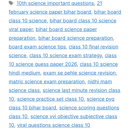
Tags
10th science important questions
,
21
february science paper bihar board
,
bihar board
class 10 science
,
bihar board class 10 science
viral paper
,
bihar board science paper
preparation
,
bihar board science preparation
,
board exam science tips
,
class 10 final revision
science
,
class 10 science exam strategy
,
class
10 science guess paper 2026
,
class 10 science
hindi medium
,
exam se pehle science revision
,
matric science exam preparation
,
nidhi mam
science class
,
science last minute revision class
10
,
science practice set class 10
,
science pyq
class 10 bihar board
,
science scoring questions
class 10
,
science vvi objective subjective class
10
,
viral questions science class 10