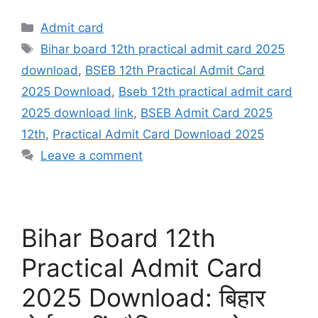
Categories
Admit card
Tags
Bihar board 12th practical admit card 2025
download
,
BSEB 12th Practical Admit Card
2025 Download
,
Bseb 12th practical admit card
2025 download link
,
BSEB Admit Card 2025
12th
,
Practical Admit Card Download 2025
Leave a comment
Bihar Board 12th
Practical Admit Card
2025 Download: बिहार