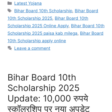
Categories
Latest Yojana
Tags
Bihar Board 10th Scholarship
,
Bihar Board
10th Scholarship 2025
,
Bihar Board 10th
Scholarship 2025 Online Apply
,
Bihar Board 10th
Scholarship 2025 paisa kab milega
,
Bihar Board
10th Scholarship apply online
Leave a comment
Bihar Board 10th
Scholarship 2025
Update: 10,000 रुपये
स्कॉलरशिप पर नया अपडेट