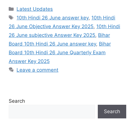
Categories
Latest Updates
Tags
10th Hindi 26 June answer key
,
10th Hindi
26 June Objective Answer Key 2025
,
10th Hindi
26 June subjective Answer Key 2025
,
Bihar
Board 10th Hindi 26 June answer key
,
Bihar
Board 10th Hindi 26 June Quarterly Exam
Answer Key 2025
Leave a comment
Search
Search