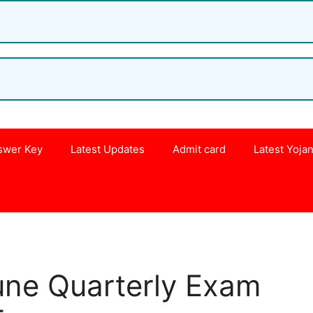
swer Key
Latest Updates
Admit card
Latest Yoja
s
une Quarterly Exam