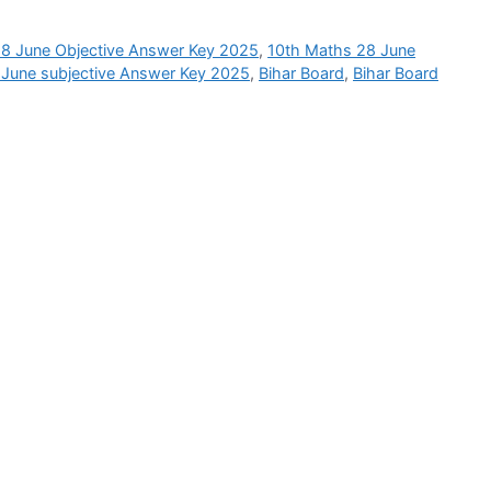
8 June Objective Answer Key 2025
,
10th Maths 28 June
 June subjective Answer Key 2025
,
Bihar Board
,
Bihar Board