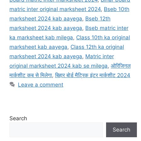
matric inter original marksheet 2024
,
Bseb 10th
marksheet 2024 kab aayega
,
Bseb 12th
marksheet 2024 kab aayega
,
Bseb matric inter
ka marksheet kab milega
,
Class 10th ka original
marksheet kab aayega
,
Class 12th ka original
marksheet 2024 kab aayega
,
Matric inter
original marksheet 2024 kab se milega
,
ओरिजिनल
मार्कशीट कब से मिलेगा
,
बिहार बोर्ड मैट्रिक इंटर मार्कशीट 2024
Leave a comment
Search
Search