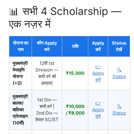
📊 सभी 4 Scholarship —
एक नज़र में
योजना का
कौन Apply
Apply
Status
राशि
नाम
करे
करें
देखें
मुख्यमंत्री
12वीं 1st
👉
मेधावृत्ति
Division —
🔍
₹15,000
Apply
योजना
सभी वर्ग की
Status
करें
(+2)
छात्राएं
मुख्यमंत्री
1st Div —
बालक/
👉
सभी वर्ग |
₹10,000
🔍
बालिका
Apply
2nd Div —
/ ₹8,000
Status
प्रोत्साहन
करें
केवल SC/ST
(10वीं)