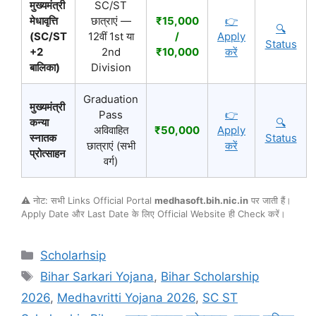
मुख्यमंत्री
SC/ST
मेधावृत्ति
छात्राएं —
₹15,000
👉
🔍
(SC/ST
12वीं 1st या
/
Apply
Status
+2
2nd
₹10,000
करें
बालिका)
Division
Graduation
मुख्यमंत्री
Pass
👉
कन्या
🔍
अविवाहित
₹50,000
Apply
स्नातक
Status
छात्राएं (सभी
करें
प्रोत्साहन
वर्ग)
⚠️ नोट: सभी Links Official Portal
medhasoft.bih.nic.in
पर जाती हैं।
Apply Date और Last Date के लिए Official Website ही Check करें।
Categories
Scholarhsip
Tags
Bihar Sarkari Yojana
,
Bihar Scholarship
2026
,
Medhavritti Yojana 2026
,
SC ST