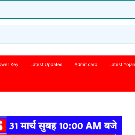
swer Key
Latest Updates
Admit card
Latest Yoja
s