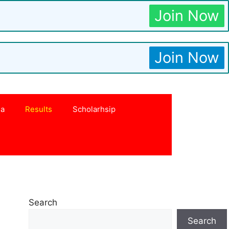
Join Now
Join Now
na
Results
Scholarhsip
Search
Search