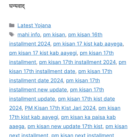
घन्यवाद्
Categories
Latest Yojana
Tags
mahi info
,
pm kisan
,
pm kisan 16th
installment 2024
,
pm kisan 17 kist kab aayega
,
pm kisan 17 kist kab aayegi
,
pm kisan 17th
installment
,
pm kisan 17th installment 2024
,
pm
kisan 17th installment date
,
pm kisan 17th
installment date 2024
,
pm kisan 17th
installment new update
,
pm kisan 17th
installment update
,
pm kisan 17th kist date
2024
,
PM Kisan 17th Kist Jari 2024
,
pm kisan
17th kist kab aayegi
,
pm kisan ka paisa kab
aaega
,
pm kisan new update 17th kist
,
pm kisan
next installment
,
pm kisan next installment