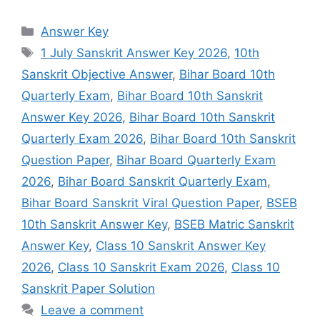
Categories
Answer Key
Tags
1 July Sanskrit Answer Key 2026
,
10th
Sanskrit Objective Answer
,
Bihar Board 10th
Quarterly Exam
,
Bihar Board 10th Sanskrit
Answer Key 2026
,
Bihar Board 10th Sanskrit
Quarterly Exam 2026
,
Bihar Board 10th Sanskrit
Question Paper
,
Bihar Board Quarterly Exam
2026
,
Bihar Board Sanskrit Quarterly Exam
,
Bihar Board Sanskrit Viral Question Paper
,
BSEB
10th Sanskrit Answer Key
,
BSEB Matric Sanskrit
Answer Key
,
Class 10 Sanskrit Answer Key
2026
,
Class 10 Sanskrit Exam 2026
,
Class 10
Sanskrit Paper Solution
Leave a comment