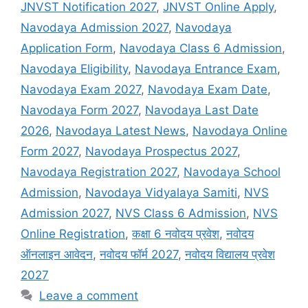
JNVST Notification 2027
,
JNVST Online Apply
,
Navodaya Admission 2027
,
Navodaya
Application Form
,
Navodaya Class 6 Admission
,
Navodaya Eligibility
,
Navodaya Entrance Exam
,
Navodaya Exam 2027
,
Navodaya Exam Date
,
Navodaya Form 2027
,
Navodaya Last Date
2026
,
Navodaya Latest News
,
Navodaya Online
Form 2027
,
Navodaya Prospectus 2027
,
Navodaya Registration 2027
,
Navodaya School
Admission
,
Navodaya Vidyalaya Samiti
,
NVS
Admission 2027
,
NVS Class 6 Admission
,
NVS
Online Registration
,
कक्षा 6 नवोदय प्रवेश
,
नवोदय
ऑनलाइन आवेदन
,
नवोदय फॉर्म 2027
,
नवोदय विद्यालय प्रवेश
2027
Leave a comment