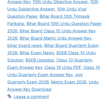
Answer Key
,
10th Urdu Objective Answer
,
10th
Urdu Subjective Answer
,
10th Urdu Viral
Question Paper
,
Bihar Board 10th Trimasik
Pariksha
,
Bihar Board 10th Urdu Question Paper
2026
,
Bihar Board Class 10 Urdu Answer Key
2026
,
Bihar Board Matric Urdu Answer Key
,
bihar board news
,
Bihar Board Quarterly Exam
2026
,
Bihar Exam News
,
BSEB Class 10 Urdu
Solution
,
BSEB Updates
,
Class 10 Quarterly
Exam Answer Key
,
Class 10 Urdu PDF
,
Class 10
Urdu Quarterly Exam Answer Key
,
July
Quarterly Exam 2026
,
Matric Exam 2026
,
Urdu
Answer Key Download
Leave a comment