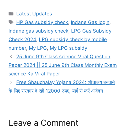
Categories
Latest Updates
Tags
HP Gas subsidy check
,
Indane Gas login
,
Indane gas subsidy check
,
LPG Gas Subsidy
Check 2024
,
LPG subsidy check by mobile
number
,
My LPG
,
My LPG subsidy
25 June 9th Class science Viral Question
Paper 2024 || 25 June 9th Class Monthly Exam
science Ka Viral Paper
Free Shauchalay Yojana 2024: शौचालय बनवाने
के लिए सरकार दे रही 12000 रुपए, यहाँ से करें आवेदन
Leave a Comment