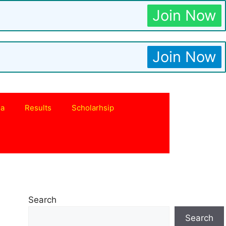
Join Now
Join Now
na
Results
Scholarhsip
Search
Search