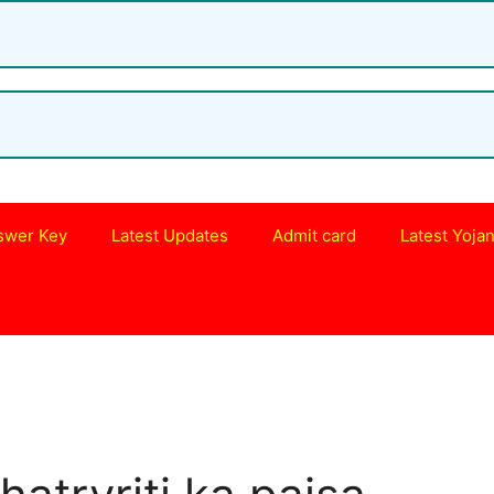
swer Key
Latest Updates
Admit card
Latest Yoja
s