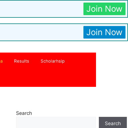
Join Now
Join Now
na
Results
Scholarhsip
Search
Search