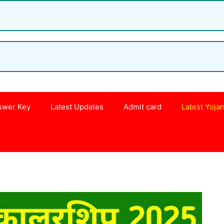
swer Key
Latest Updates
Admit card
Latest Yoja
s