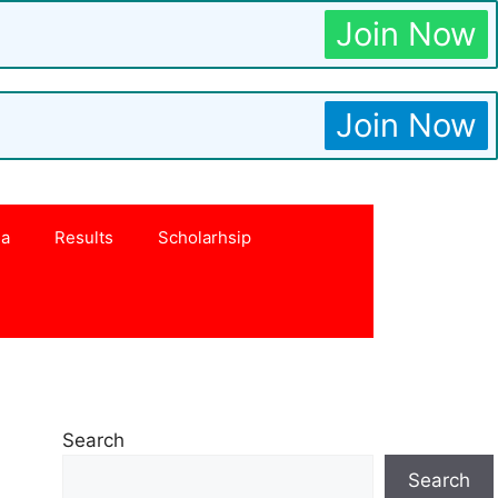
Join Now
Join Now
na
Results
Scholarhsip
Search
Search