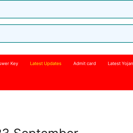
swer Key
Latest Updates
Admit card
Latest Yoja
s