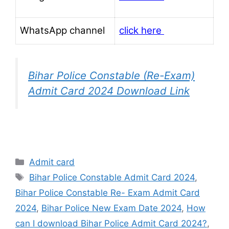
WhatsApp channel
click here
Bihar Police Constable (Re-Exam)
Admit Card 2024 Download Link
Categories
Admit card
Tags
Bihar Police Constable Admit Card 2024
,
Bihar Police Constable Re- Exam Admit Card
2024
,
Bihar Police New Exam Date 2024
,
How
can I download Bihar Police Admit Card 2024?
,