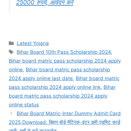
25000 रुपये, आवेदन करें
Categories
Latest Yojana
Tags
Bihar Board 10th Pass Scholarship 2024
,
Bihar board matric pass scholarship 2024 apply
online
,
Bihar board matric pass scholarship
2024 apply online last date
,
Bihar board matric
pass scholarship 2024 apply online link
,
Bihar
board matric pass scholarship 2024 apply
online status
Bihar Board Matric-Inter Dummy Admit Card
2025 Download: बिहार बोर्ड मैट्रिक-इंटर डमी एडमिट कार्ड
जारी, यहाँ से करें डाउनलोड