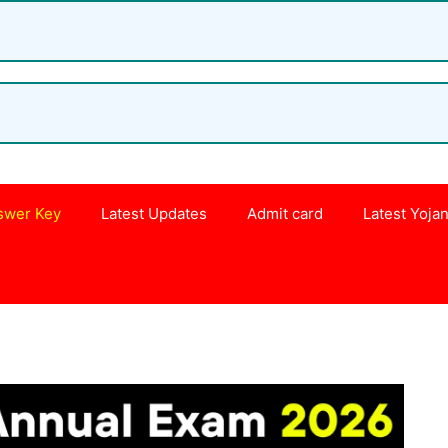
swer Key
Latest Updates
Admit card
Latest Yoja
s