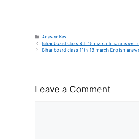
Categories
Answer Key
Bihar board class 9th 18 march hindi answer key 2026: 
Bihar board class 11th 18 march English answer key 2026
Leave a Comment
Comment