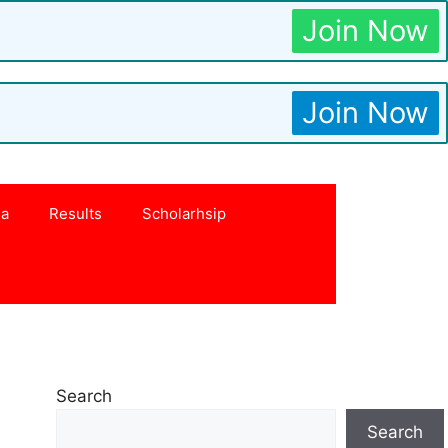
Join Now
Join Now
na
Results
Scholarhsip
Search
Search