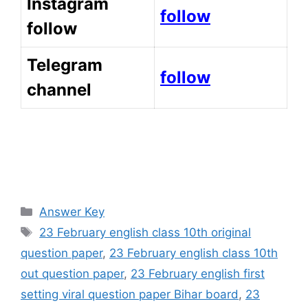
Instagram
follow
follow
Telegram
follow
channel
Categories
Answer Key
Tags
23 February english class 10th original
question paper
,
23 February english class 10th
out question paper
,
23 February english first
setting viral question paper Bihar board
,
23