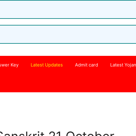
swer Key
Latest Updates
Admit card
Latest Yoja
s