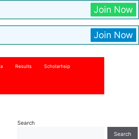
Join Now
Join Now
na
Results
Scholarhsip
Search
Search