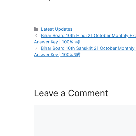
Categories
Latest Updates
Bihar Board 10th Hindi 21 October Monthly Exam Ans
Answer Key | 100% सही
Bihar Board 10th Sanskrit 21 October Monthly Exam 
Answer Key | 100% सही
Leave a Comment
Comment